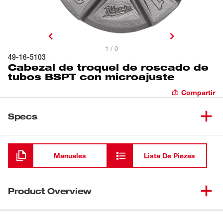
1 / 0
49-16-5103
Cabezal de troquel de roscado de
tubos BSPT con microajuste
Compartir
Specs
Cargando
Manuales
Lista De Piezas
Product Overview
El cabezal de troquel de roscado de tubos BSPT con