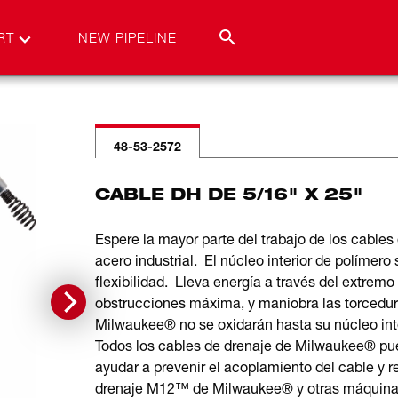
RT
NEW PIPELINE
48-53-2572
CABLE DH DE 5/16" X 25"
Espere la mayor parte del trabajo de los cable
acero industrial. El núcleo interior de polímero
flexibilidad. Lleva energía a través del extrem
obstrucciones máxima, y maniobra las torcedur
Milwaukee® no se oxidarán hasta su núcleo inte
Todos los cables de drenaje de Milwaukee® pue
ayudar a prevenir el acoplamiento del cable y 
drenaje M12™ de Milwaukee® y otras máquinas d