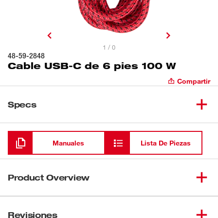
1 / 0
48-59-2848
Cable USB-C de 6 pies 100 W
Compartir
Specs
Cargando
Manuales
Lista De Piezas
Product Overview
100 W de Potencia Continua
Revisiones