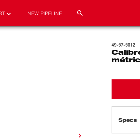
RT
NEW PIPELINE
49-57-5012
Calibr
métri
Specs
Cargando