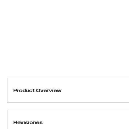
Product Overview
Nuestro calibre de inclinación de roscas métrico de 
medición fácil y precisa del tamaño de rosca. El calibr
tamaños dentro de un diseño de hojas compacto y plegabl
Revisiones
diseñado con marcas de tamaño estampadas para la ide