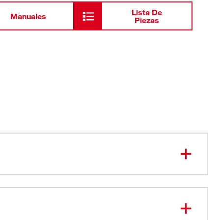
Lista De
Manuales
Piezas
s con precisión para medición precisa de roscas
ra una variedad de mediciones de roscas
os de 0.35 mm a 3 mm