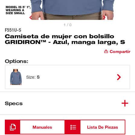
1 / 0
F551U-S
Camiseta de mujer con bolsillo
GRIDIRON™ - Azul, manga larga, S
Compartir
Options
:
Size
:
S
Specs
Cargando
Manuales
Lista De Piezas