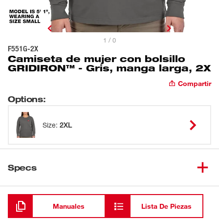
1 / 0
F551G-2X
Camiseta de mujer con bolsillo
GRIDIRON™ - Gris, manga larga, 2X
Compartir
Options
:
Size
:
2XL
Specs
Cargando
Manuales
Lista De Piezas