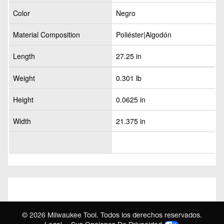
Color
Negro
Material Composition
Poliéster|Algodón
Length
27.25 in
Weight
0.301 lb
Height
0.0625 in
Width
21.375 in
©
2026
Milwaukee Tool. Todos los derechos reservados.