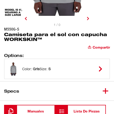
1 / 0
M550G-S
Camiseta para el sol con capucha
WORKSKIN™
Compartir
Options
:
Color
:
Gris
Size
:
S
Specs
Cargando
Manuales
Lista De Piezas