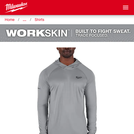
…
Home
Shirts