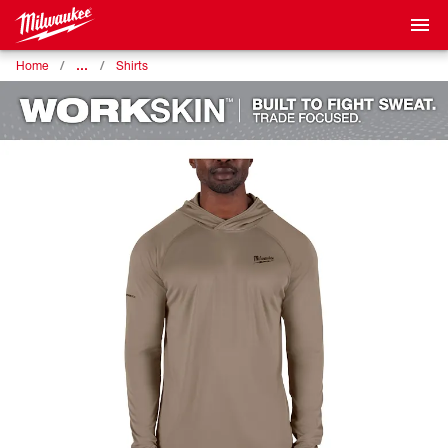
…
Home
Shirts