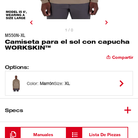
1 / 0
M550N-XL
Camiseta para el sol con capucha
WORKSKIN™
Compartir
Options
:
Color
:
Marrón
Size
:
XL
Specs
Cargando
Manuales
Lista De Piezas