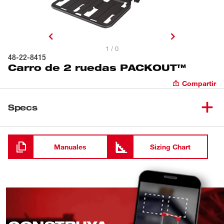
1 / 0
48-22-8415
Carro de 2 ruedas PACKOUT™
Compartir
Specs
Cargando
Manuales
Sizing Chart