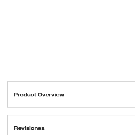
Product Overview
Nuestro carro de aspiradora para materiales húmedos
sencillo de cualquier aspiradora NEXUS™ en el lugar de
con giro y bloqueo independiente que ofrecen mayor dura
Revisiones
de trabajo. La parte trasera del carro incluye cinco es