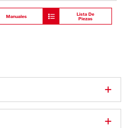
Lista De
Manuales
Piezas
sistema de aspiración modular NEXUS™: Personalice su
 de limpieza con cabezales de motor intercambiables
ia variable, tanques para capacidad de retención,
 movilidad y componentes adicionales para mejorar la