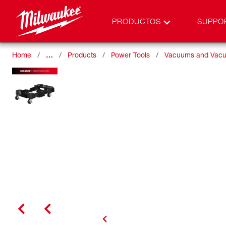
PRODUCTOS
SUPPO
Home
…
Products
Power Tools
Vacuums and Vacu