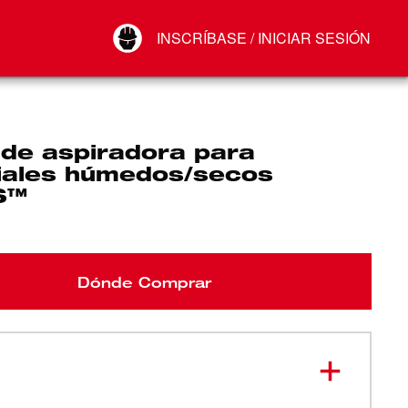
Your Account
INSCRÍBASE / INICIAR SESIÓN
Conectar
Cerrar sesión
 de aspiradora para
iales húmedos/secos
S™
Dónde Comprar