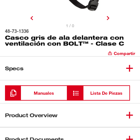
1 / 0
48-73-1336
Casco gris de ala delantera con
ventilación con BOLT™ - Clase C
Compartir
Specs
Cargando
Manuales
Lista De Piezas
Product Overview
Nuestros cascos de seguridad con ventilación Tipo 2,
Clase C le entregan mejor protección y mayor
Product Documents