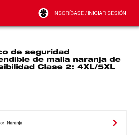
Your Account
INSCRÍBASE / INICIAR SESIÓN
Conectar
Cerrar sesión
co de seguridad
ndible de malla naranja de
isibilidad Clase 2: 4XL/5XL
lor
:
Naranja