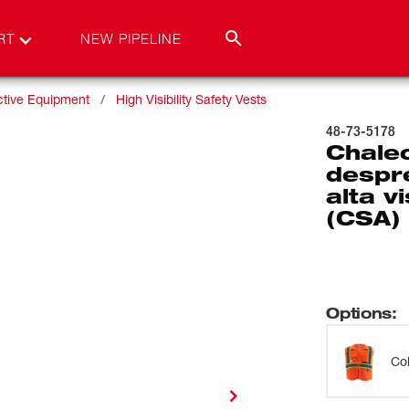
RT
NEW PIPELINE
ctive Equipment
High Visibility Safety Vests
48-73-5178
Chale
despre
alta v
(CSA)
Options
:
Co