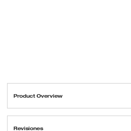
Product Overview
Nuestros chalecos de seguridad de malla de alta visibi
para que usted se mantenga más fresco y para disminuir e
tratamiento antimicrobiano. Este chaleco de segurid
Revisiones