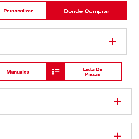
Personalizar
Dónde Comprar
Lista De
Manuales
Piezas
a y respirable
amaño externo para mejor adaptación