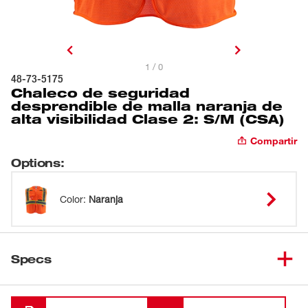
1 / 0
48-73-5175
Chaleco de seguridad
desprendible de malla naranja de
alta visibilidad Clase 2: S/M (CSA)
Compartir
Options
:
Color
:
Naranja
Specs
Cargando