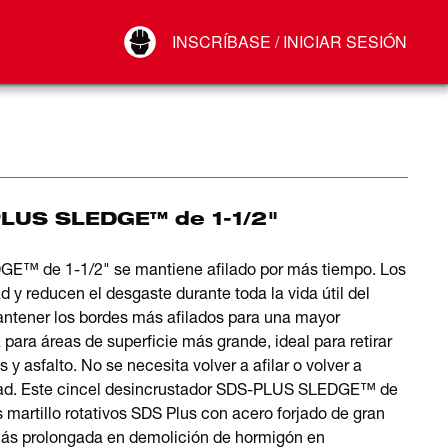
Your Account
INSCRÍBASE / INICIAR SESIÓN
Conectar
Cerrar sesión
PLUS SLEDGE™ de 1-1/2"
GE™ de 1-1/2" se mantiene afilado por más tiempo. Los
 y reducen el desgaste durante toda la vida útil del
ntener los bordes más afilados para una mayor
ara áreas de superficie más grande, ideal para retirar
y asfalto. No se necesita volver a afilar o volver a
vidad. Este cincel desincrustador SDS-PLUS SLEDGE™ de
artillo rotativos SDS Plus con acero forjado de gran
 más prolongada en demolición de hormigón en