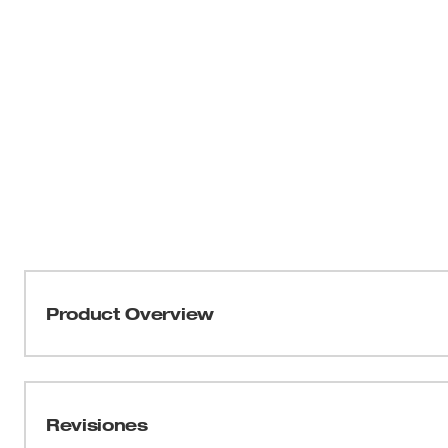
Product Overview
Nuestra cinta métrica compacta de 12 pies ofrece una ho
permite mediciones rápidas. Con un cuerpo resistente a
cinta soporta las condiciones del lugar de trabajo. Est
Revisiones
metálico para el cinturón para reducir las rasgaduras de 