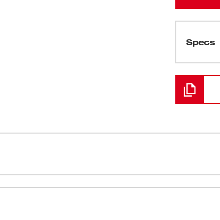
Specs
Cargando
ja rígida y una escala fraccionaria, lo que
Hoja rígida
 los impactos y una retracción suave, esta
Escala frac
a cinta métrica cuenta con un gancho
los bolsillos, y un gancho para acollador.
Cuerpo resi