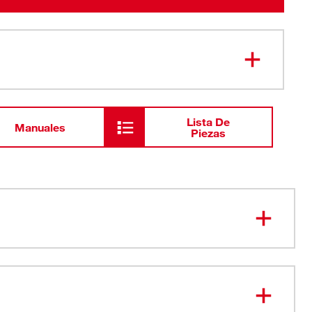
Lista De
Manuales
Piezas
cionaria
stente a los impactos