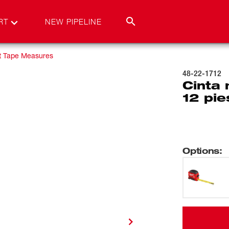
RT
NEW PIPELINE
t Tape Measures
48-22-1712
Cinta
12 pie
Options
: