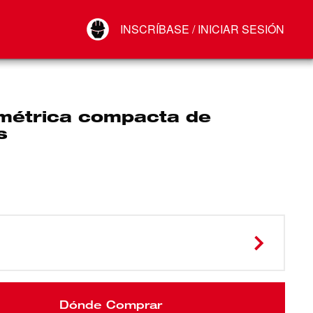
Your Account
INSCRÍBASE / INICIAR SESIÓN
Conectar
Cerrar sesión
 métrica compacta de
s
Dónde Comprar