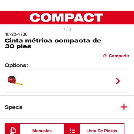
1 / 0
48-22-1730
Cinta métrica compacta de
30 pies
Compartir
Options
:
Specs
Cargando
Manuales
Lista De Piezas