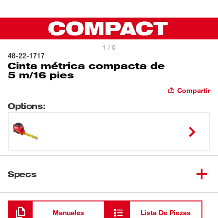
1 / 0
48-22-1717
Cinta métrica compacta de
5 m/16 pies
Compartir
Options
:
Specs
Cargando
Manuales
Lista De Piezas