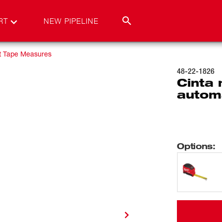
RT
NEW PIPELINE
t Tape Measures
48-22-1826
Cinta
autom
Options
: