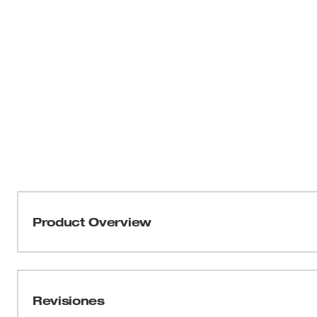
Product Overview
Nuestra cinta métrica con bloqueo automático de 8 m/26
fraccionaria, lo que permite mediciones rápidas. Con un
las primeras 6" de la hoja y un cuerpo resistente a los 
Revisiones
del lugar de trabajo. La cinta métrica con bloqueo aut