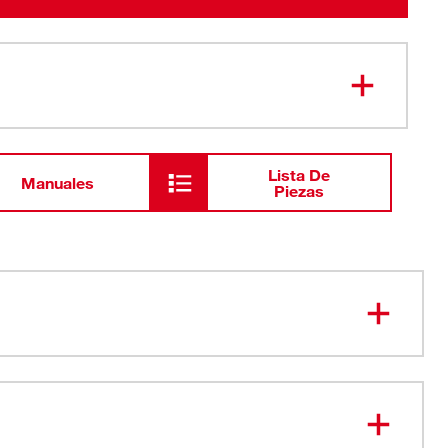
Lista De
Manuales
Piezas
iento antirrasgaduras refuerza las primeras 6" de la hoja
tricas y SAE