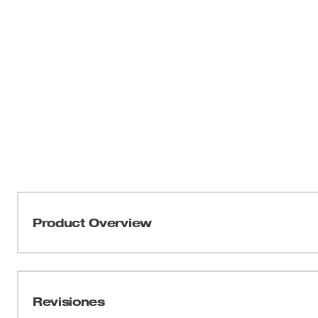
Product Overview
Nuestra cinta métrica de hoja ancha de 35 pies ofrece e
de la industria. El alcance de 18' y la extensión de 15' 
cuenta y tener un mayor alcance en el lugar de trabajo.
Revisiones
un tope para dedos para una retracción rápida y control