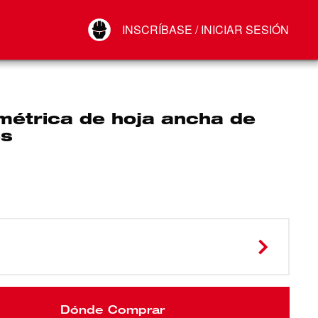
Your Account
INSCRÍBASE / INICIAR SESIÓN
Conectar
Cerrar sesión
métrica de hoja ancha de
es
Dónde Comprar