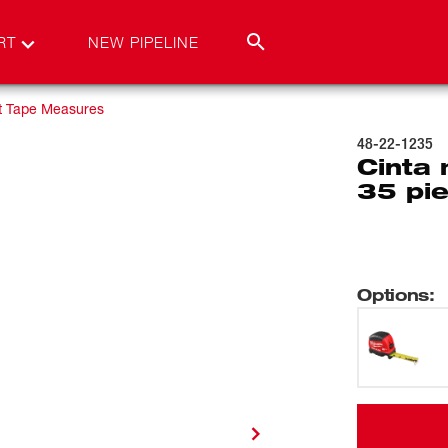
RT
NEW PIPELINE
t Tape Measures
48-22-1235
Cinta 
35 pi
Options
: