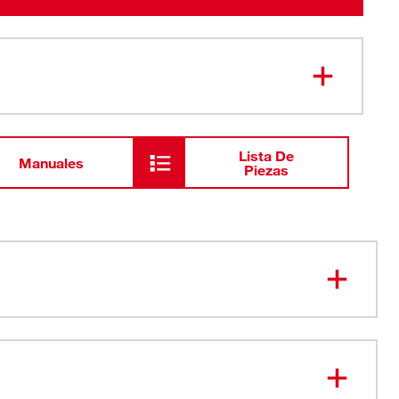
Lista De
Manuales
Piezas
E MÁS LARGO. LA EXTENSIÓN MÁS RECTA.
18', extensión de 15'
n más recta para mediciones precisas