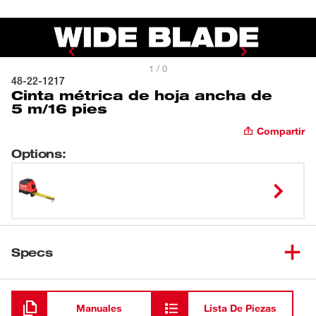
1 / 0
48-22-1217
Cinta métrica de hoja ancha de
5 m/16 pies
Compartir
Options
:
Specs
Cargando
Manuales
Lista De Piezas