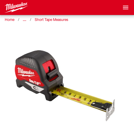
…
Home
Short Tape Measures