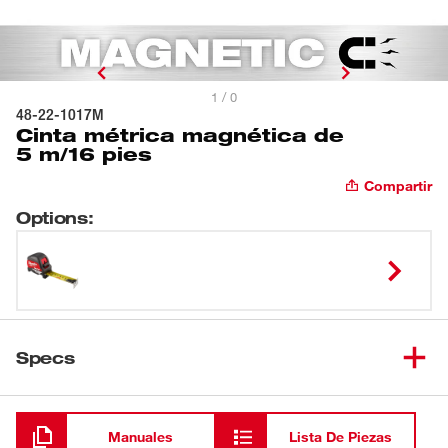
1 / 0
48-22-1017M
Cinta métrica magnética de
5 m/16 pies
Compartir
Options
:
Specs
Cargando
Manuales
Lista De Piezas