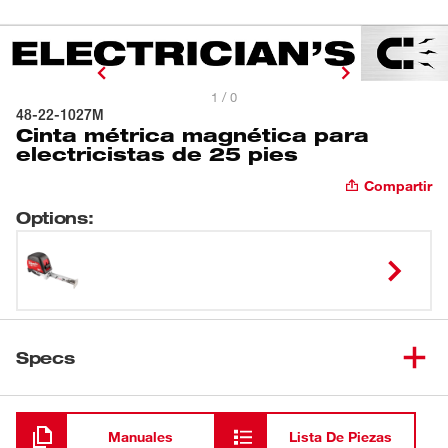
1 / 0
48-22-1027M
Cinta métrica magnética para
electricistas de 25 pies
Compartir
Options
:
Specs
Cargando
Manuales
Lista De Piezas