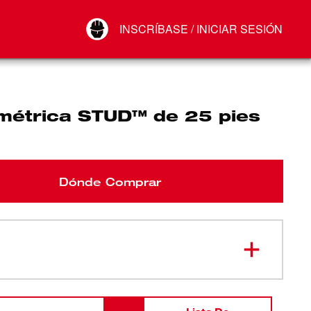
Your Account
INSCRÍBASE / INICIAR SESIÓN
Conectar
Cerrar sesión
 métrica STUD™ de 25 pies
Dónde Comprar