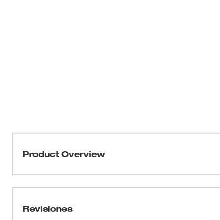
Product Overview
Nuestra cinta métrica STUD™ de 25 pies es la cinta más 
ofrece la retracción más suave en condiciones difíciles 
a través de escombros, mientras toma mediciones en el 
Revisiones
roturas y desgaste EXO360™ protege su hoja en el lugar 