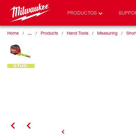
PRODUCTOS
SUPPO
Home
…
Products
Hand Tools
Measuring
Shor