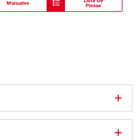
Lista De
Manuales
Piezas
MÉTRICA MÁS DURADERA.
más suave en condiciones difíciles del lugar de trabajo
n en el sueño más fuerte a través de escombros