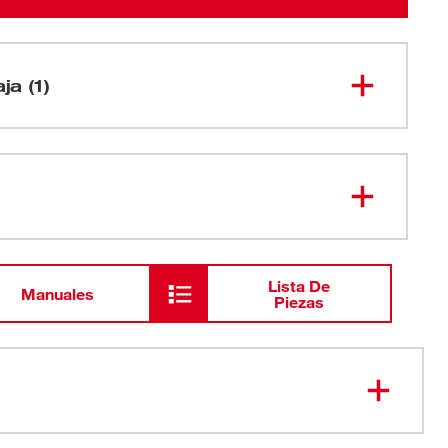
ja (1)
Cizalla para tuberías plásticas
2470-20
M12™ (sin accesorios)
Lista De
Manuales
Piezas