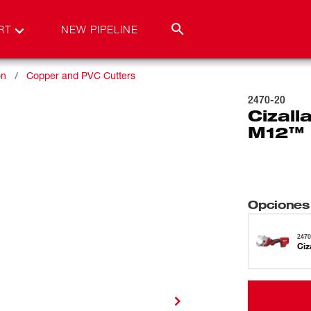
RT
NEW PIPELINE
on
Copper and PVC Cutters
2470-20
Cizall
M12™ 
Opciones
2470
Ciz