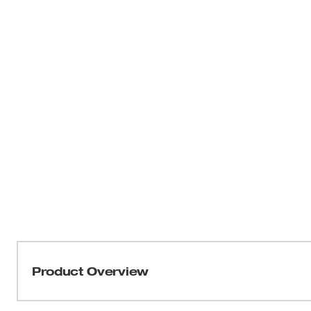
Product Overview
Hace cortes más limpios, más rápidos, más cerca y más 