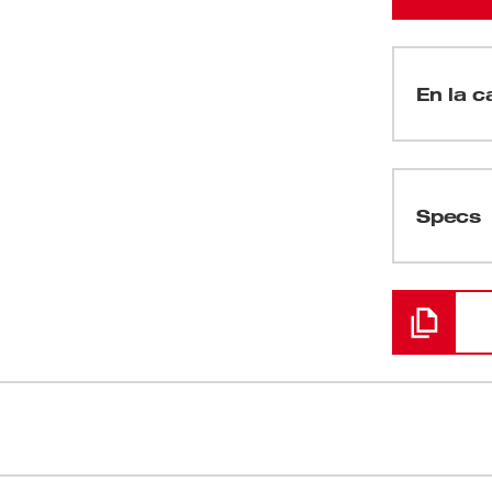
En la ca
(
1
)
Specs
Cargando
largos que las cizallas tradicionales para