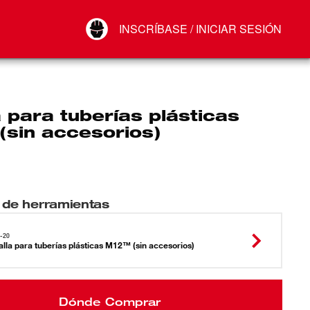
Your Account
INSCRÍBASE / INICIAR SESIÓN
Conectar
Cerrar sesión
a para tuberías plásticas
(sin accesorios)
 de herramientas
-20
alla para tuberías plásticas M12™ (sin accesorios)
Dónde Comprar