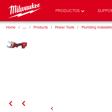
PRODUCTOS
SUPPO
Home
…
Products
Power Tools
Plumbing Installati