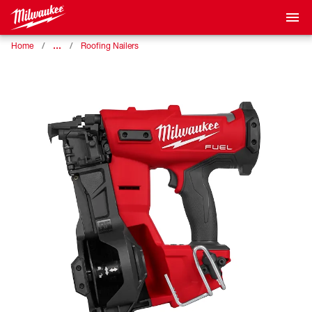
…
Home
Roofing Nailers