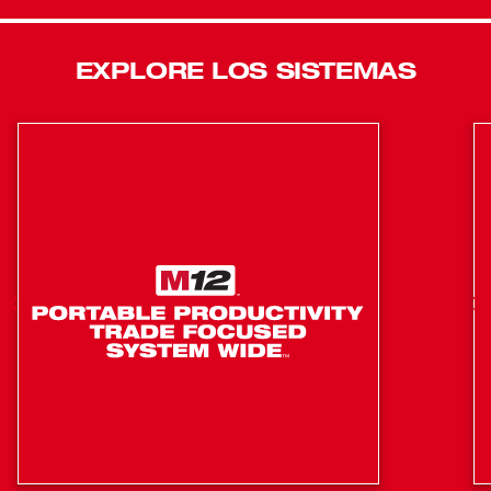
operación de su clase para maximizar la productividad.
Esta herramienta cuenta con una punta de revestimiento
EXPLORE LOS SISTEMAS
de vinilo acoplable, lo que aumenta la versatilidad para
utilizar la clavadora en la instalación de revestimientos de
vinilo. Nuestra clavadora de techado inalámbrica cuenta
con un gancho pivotante para cinturón/andamio, ajuste
de profundidad de clavado sin herramientas, bloqueo de
disparo en seco y almohadillas de desgaste de goma
reemplazables. Nuestra clavadora de techado en espiral
M18 FUEL™ se une al sistema M18™ de más de 250
soluciones y es compatible con todas las baterías M18™
REDLITHIUM.
Dispara hasta 6 clavos por segundo
Coloca hasta 1100 clavos por carga
Punta de revestimiento de vinilo acoplable
Gancho pivotante para cinturón/gancho