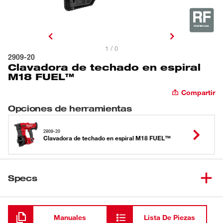
1 / 0
2909-20
Clavadora de techado en espiral
M18 FUEL™
Compartir
Opciones de herramientas
2909-20
Clavadora de techado en espiral M18 FUEL™
Specs
Cargando
Manuales
Lista De Piezas