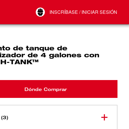
Your Account
INSCRÍBASE / INICIAR SESIÓN
Conectar
Cerrar sesión
nto de tanque de
izador de 4 galones con
CH-TANK™
Dónde Comprar
 (3)