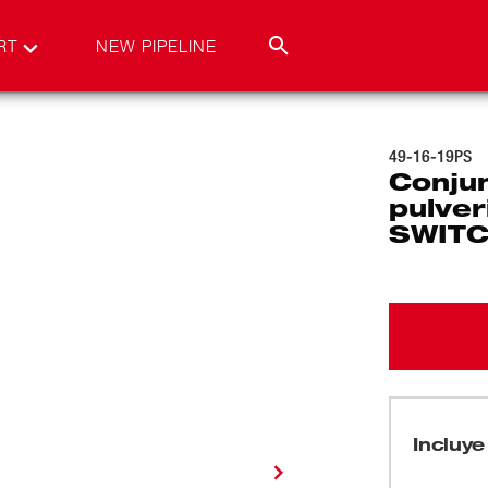
RT
NEW PIPELINE
49-16-19PS
Conju
pulver
SWIT
Incluye