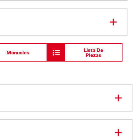
Conjunto de tanque de pulverizador
de 4 galones con SWITCH-TANK™
Conjunto de mango y varilla de
manguera para pulverizador de
mochila
Lista De
Manuales
Piezas
Boquillas de pulverizador
tantánea, constante y ajustable para un máximo control
 tanques intercambiables adicionales para eliminar la
ión química cruzada