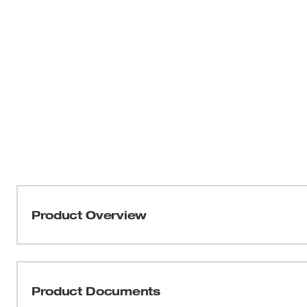
Product Overview
Nuestro conjunto de tanque de pulverizador de 4 gal
intercambiable accionado por la base eléctrica M18™ 
conjunto de tanque de pulverizador comprende la bomba,
Product Documents
añadir conjuntos de tanques para diferentes aplicacion