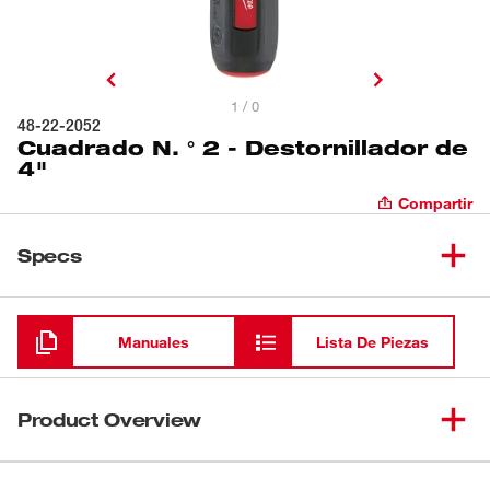
1 / 0
48-22-2052
Cuadrado N. ° 2 - Destornillador de
4"
Compartir
Specs
Cargando
Manuales
Lista De Piezas
Product Overview
Los destornilladores de Milwaukee® están diseñados