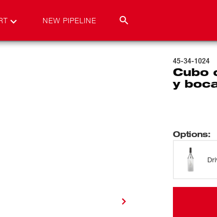
RT
NEW PIPELINE
45-34-1024
Cubo 
y boca
Options
:
Dri