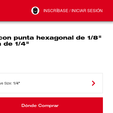
Your Account
INSCRÍBASE / INICIAR SESIÓN
Conectar
Cerrar sesión
con punta hexagonal de 1/8"
 de 1/4"
ve Size
:
1/4"
Dónde Comprar