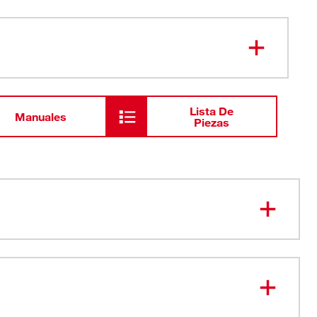
Lista De
Manuales
Piezas
 MÁS VERSÁTILES. ANTIRRODADURA, LISTOS PARA
os FOUR FLAT™ impiden que ruede
os FOUR FLAT™ cuentan con un diseño listo para la