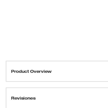
Product Overview
Nuestros cubos con punta hexagonal con lados FOUR 
para ser parte de la familia más versátil de cubos. 
con un diseño innovador de cuatro costados planos par
Revisiones
son compatibles con llaves. Esto también crea un perfi
en espacios estrechos. El diseño de una pieza del cubo