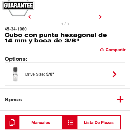
1 / 0
45-34-1060
Cubo con punta hexagonal de
14 mm y boca de 3/8"
Compartir
Options
:
Drive Size
:
3/8"
Specs
Cargando
Manuales
Lista De Piezas