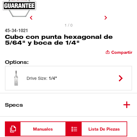
1 / 0
45-34-1021
Cubo con punta hexagonal de
5/64" y boca de 1/4"
Compartir
Options
:
Drive Size
:
1/4"
Specs
Cargando
Manuales
Lista De Piezas