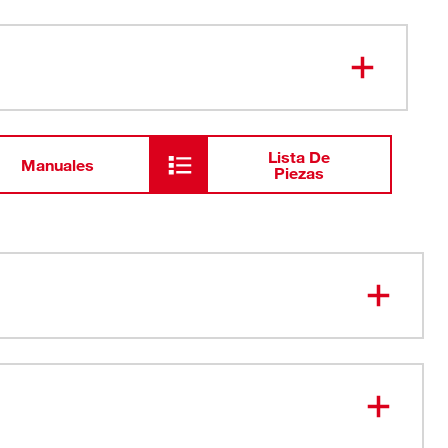
Lista De
Manuales
Piezas
 MÁS VERSÁTILES. ANTIRRODADURA, LISTOS PARA
os FOUR FLAT™ impiden que ruede
os FOUR FLAT™ cuentan con un diseño listo para la