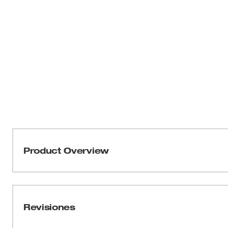
Product Overview
Nuestros cubos con punta hexagonal con lados FOUR 
para ser parte de la familia más versátil de cubos. 
con un diseño innovador de cuatro costados planos par
Revisiones
son compatibles con llaves. Esto también crea un perfi
en espacios estrechos. El diseño de una pieza del cubo