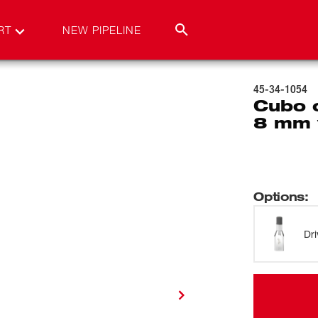
RT
NEW PIPELINE
45-34-1054
Cubo 
8 mm 
Options
:
Dri