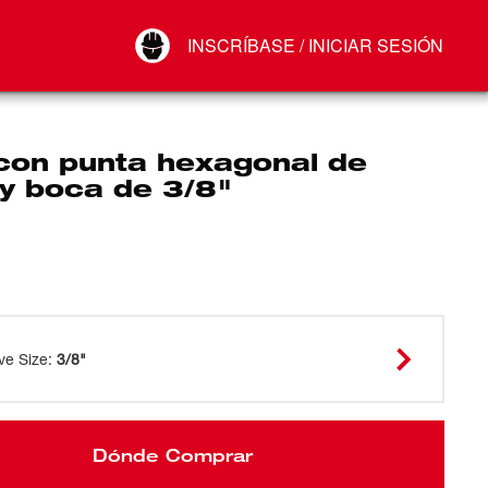
Your Account
INSCRÍBASE / INICIAR SESIÓN
Conectar
Cerrar sesión
con punta hexagonal de
y boca de 3/8"
ve Size
:
3/8"
Dónde Comprar