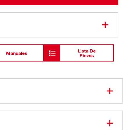
Lista De
Manuales
Piezas
 MÁS VERSÁTILES. ANTIRRODADURA, LISTOS PARA
os FOUR FLAT™ impiden que ruede