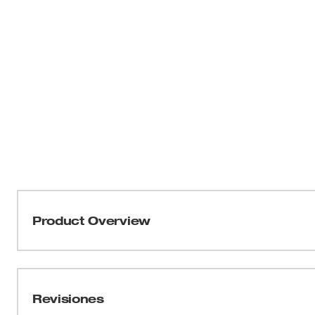
Product Overview
Nuestros cubos con punta TORX® con lados FOUR FLA
para ser parte de la familia más versátil de cubos. 
con un diseño innovador de cuatro costados planos par
Revisiones
son compatibles con llaves. Esto también crea un perfi