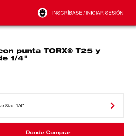
Your Account
INSCRÍBASE / INICIAR SESIÓN
Conectar
Cerrar sesión
con punta TORX® T25 y
de 1/4"
ve Size
:
1/4"
Dónde Comprar