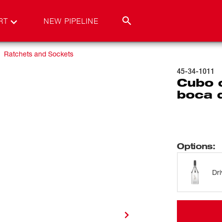
RT
NEW PIPELINE
Ratchets and Sockets
45-34-1011
Cubo 
boca 
Options
:
Dri