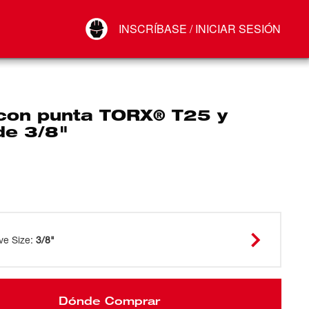
Your Account
INSCRÍBASE / INICIAR SESIÓN
Conectar
Cerrar sesión
con punta TORX® T25 y
de 3/8"
ve Size
:
3/8"
Dónde Comprar