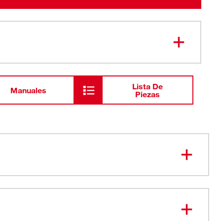
Lista De
Manuales
Piezas
 MÁS VERSÁTILES. ANTIRRODADURA, LISTOS PARA
os FOUR FLAT™ impiden que ruede