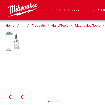
PRODUCTOS
SUPPO
Home
…
Products
Hand Tools
Mechanics Tools