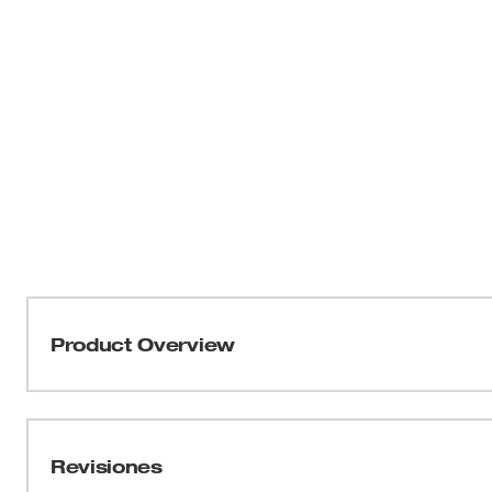
Product Overview
Nuestros cubos con punta TORX® con lados FOUR FLA
para ser parte de la familia más versátil de cubos. 
con un diseño innovador de cuatro costados planos par
Revisiones
son compatibles con llaves. Esto también crea un perfi