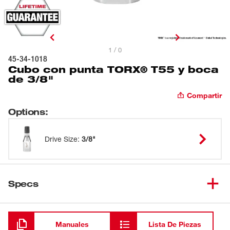
1 / 0
45-34-1018
Cubo con punta TORX® T55 y boca
de 3/8"
Compartir
Options
:
Drive Size
:
3/8"
Specs
Cargando
Manuales
Lista De Piezas