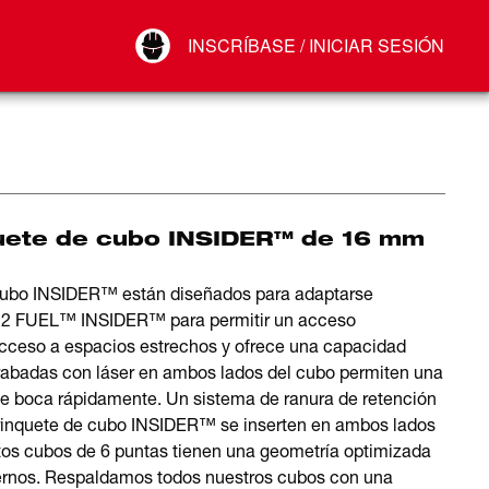
Your Account
INSCRÍBASE / INICIAR SESIÓN
Conectar
Cerrar sesión
quete de cubo INSIDER™ de 16 mm
 cubo INSIDER™ están diseñados para adaptarse
M12 FUEL™ INSIDER™ para permitir un acceso
l acceso a espacios estrechos y ofrece una capacidad
rabadas con láser en ambos lados del cubo permiten una
de boca rápidamente. Un sistema de ranura de retención
trinquete de cubo INSIDER™ se inserten en ambos lados
stos cubos de 6 puntas tienen una geometría optimizada
 pernos. Respaldamos todos nuestros cubos con una