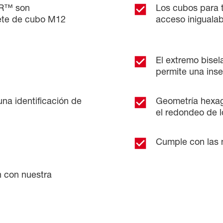
ER™ son
Los cubos para 
uete de cubo M12
acceso iniguala
El extremo bisel
permite una inse
na identificación de
Geometría hexago
el redondeo de l
Cumple con las 
n con nuestra