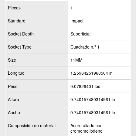
Pieces
1
Standard
Impact
Socket Depth
Superficial
Socket Type
Cuadrado n.º 1
Size
11MM
Longitud
1.25984251968504 in
Peso
0.07826401 lbs
Altura
0.740157480314961 in
Ancho
0.740157480314961 in
Composición de material
Acero aliado con
cromomolibdeno