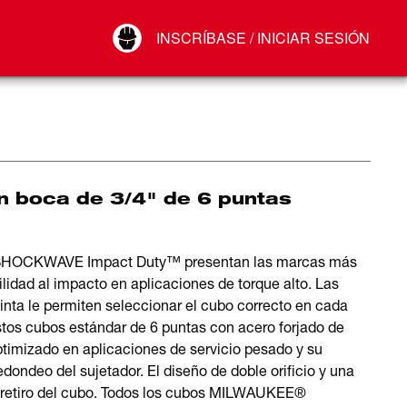
Your Account
INSCRÍBASE / INICIAR SESIÓN
Conectar
Cerrar sesión
 boca de 3/4" de 6 puntas
s SHOCKWAVE Impact Duty™ presentan las marcas más
lidad al impacto en aplicaciones de torque alto. Las
nta le permiten seleccionar el cubo correcto en cada
stos cubos estándar de 6 puntas con acero forjado de
ptimizado en aplicaciones de servicio pesado y su
dondeo del sujetador. El diseño de doble orificio y una
 el retiro del cubo. Todos los cubos MILWAUKEE®