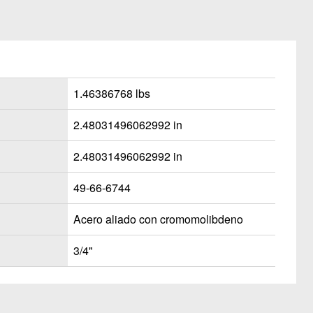
1.46386768 lbs
2.48031496062992 in
2.48031496062992 in
49-66-6744
Acero aliado con cromomolibdeno
3/4"