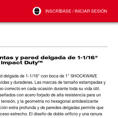
Your Account
INSCRÍBASE / INICIAR SESIÓN
Conectar
Cerrar sesión
ntas y pared delgada de 1-1/16"
Impact Duty™
ared delgada de 1-1/16" con boca de 1" SHOCKWAVE
vidas y duraderas. Las marcas de tamaño estampadas y
bo correcto en cada ocasión durante toda su vida útil.
señados con acero forjado de alta resistencia para un
 tensión, y la geometría no hexagonal antideslizante
cación extra profunda y de paredes delgadas permite que
so estrecho. El diseño de doble orificio y una ranura