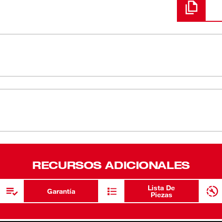
 diseñado desde cero para ser parte de la
Los costad
EE® cuentan con un diseño innovador de
Costados F
rueden; además, son compatibles para las
 superficies planas, de manera que usted
Los tamaños
. Estos tamaños de cubos profundos y
Acabado c
edondeo y desgaste de los pernos.
por vida.
Geometría o
RECURSOS ADICIONALES
Cubo de 6 
Lista De
Garantía de
Garantía
Piezas