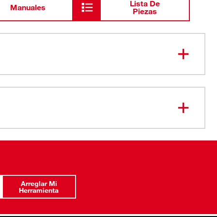
Lista De
Manuales
Piezas
os FOUR FLAT™ impiden que ruede
OUR FLAT™ listos para la llave
 están grabados para una mejor visibilidad
romado
ptimizada para impedir el redondeo
puntas
Arreglar Mi
 por vida
Herramienta