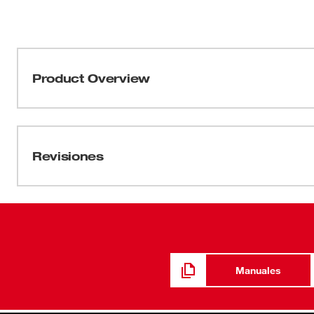
Product Overview
Nuestro cubo de 6 puntas con costados FOUR FLAT™ fue
familia más versátil de cubos. Los cubos de MILWAUK
cuatro costados planos paralelos, los que impiden que 
Revisiones
llaves. Los tamaños de los cubos están grabados en las
cuenta con una mejor visibilidad y facilidad de lectura
estándar tienen geometría optimizada para reducir el r
Respaldamos todos nuestros cubos con una garantía de 
Manuales