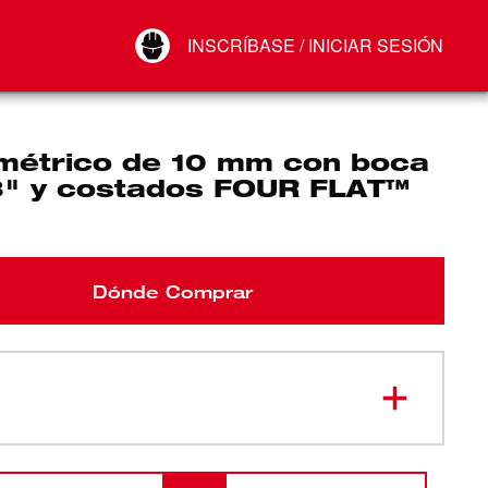
Your Account
INSCRÍBASE / INICIAR SESIÓN
Conectar
Cerrar sesión
métrico de 10 mm con boca
8" y costados FOUR FLAT™
Dónde Comprar