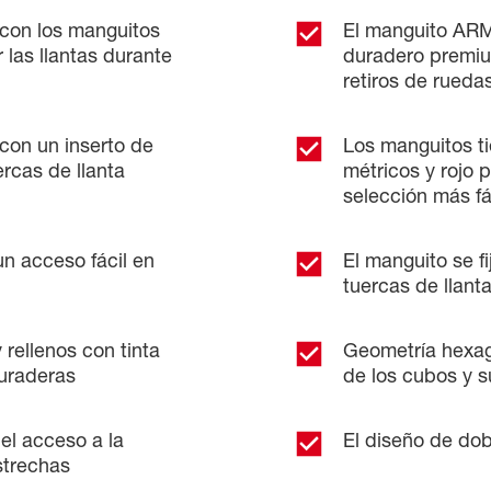
 con los manguitos
El manguito AR
las llantas durante
duradero premium
retiros de rueda
con un inserto de
Los manguitos ti
ercas de llanta
métricos y rojo 
selección más fá
n acceso fácil en
El manguito se f
tuercas de llanta
ellenos con tinta
Geometría hexag
duraderas
de los cubos y s
 el acceso a la
El diseño de dobl
trechas​