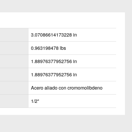
3.07086614173228 in
0.963198478 lbs
1.88976377952756 in
1.88976377952756 in
Acero aliado con cromomolibdeno
1/2"