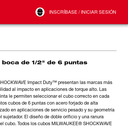
Your Account
INSCRÍBASE / INICIAR SESIÓN
Conectar
Cerrar sesión
 boca de 1/2" de 6 puntas
s SHOCKWAVE Impact Duty™ presentan las marcas más
lidad al impacto en aplicaciones de torque alto. Las
nta le permiten seleccionar el cubo correcto en cada
stos cubos de 6 puntas con acero forjado de alta
izado en aplicaciones de servicio pesado y su geometría
sujetador. El diseño de doble orificio y una ranura
etiro del cubo. Todos los cubos MILWAUKEE® SHOCKWAVE