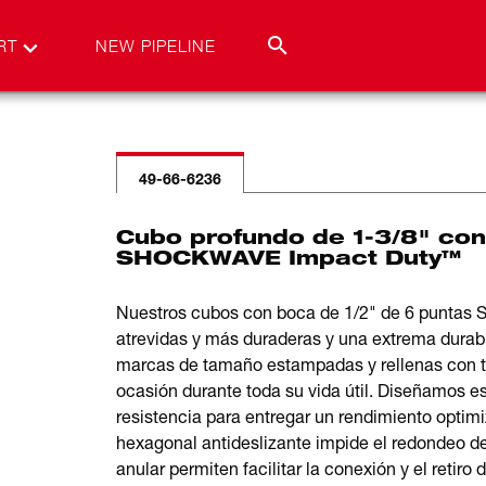
RT
NEW PIPELINE
49-66-6236
Cubo profundo de 1-3/8" con
SHOCKWAVE Impact Duty™
Nuestros cubos con boca de 1/2" de 6 punta
atrevidas y más duraderas y una extrema durabi
marcas de tamaño estampadas y rellenas con ti
ocasión durante toda su vida útil. Diseñamos e
resistencia para entregar un rendimiento optim
hexagonal antideslizante impide el redondeo del 
anular permiten facilitar la conexión y el r