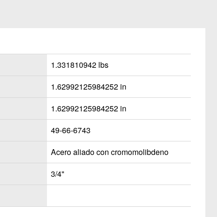
1.331810942 lbs
1.62992125984252 in
1.62992125984252 in
49-66-6743
Acero aliado con cromomolibdeno
3/4"