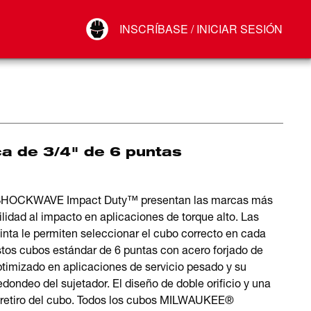
Your Account
INSCRÍBASE / INICIAR SESIÓN
Conectar
Cerrar sesión
a de 3/4" de 6 puntas
s SHOCKWAVE Impact Duty™ presentan las marcas más
lidad al impacto en aplicaciones de torque alto. Las
nta le permiten seleccionar el cubo correcto en cada
stos cubos estándar de 6 puntas con acero forjado de
ptimizado en aplicaciones de servicio pesado y su
dondeo del sujetador. El diseño de doble orificio y una
 el retiro del cubo. Todos los cubos MILWAUKEE®