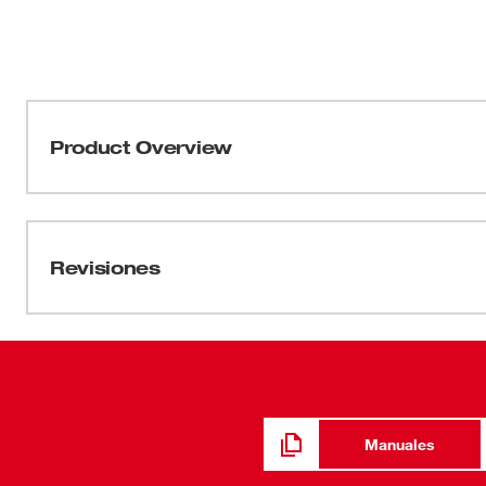
Product Overview
Nuestro cubo de 6 puntas con costados FOUR FLAT™ fue
familia más versátil de cubos. Los cubos de MILWAUK
cuatro costados planos paralelos, los que impiden que 
Revisiones
llaves. Los tamaños de los cubos están grabados en las
cuenta con una mejor visibilidad y facilidad de lectura
estándar tienen geometría optimizada para reducir el r
Respaldamos todos nuestros cubos con una garantía de 
Manuales