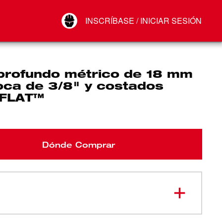
Your Account
INSCRÍBASE / INICIAR SESIÓN
Conectar
Cerrar sesión
profundo métrico de 18 mm
oca de 3/8" y costados
FLAT™
Dónde Comprar