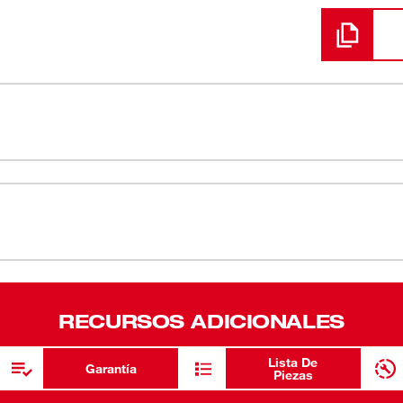
 diseñado desde cero para ser parte de la
Los costad
EE® cuentan con un diseño innovador de
Costados F
rueden; además, son compatibles para las
 superficies planas, de manera que usted
Los tamaños
. Estos tamaños de cubos profundos y
Acabado c
edondeo y desgaste de los pernos.
por vida.
Geometría o
RECURSOS ADICIONALES
Cubo de 6 
Lista De
Garantía de
Garantía
Piezas