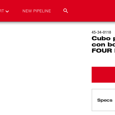
RT
NEW PIPELINE
45-34-0118
Cubo 
con b
FOUR 
Specs
Cargando