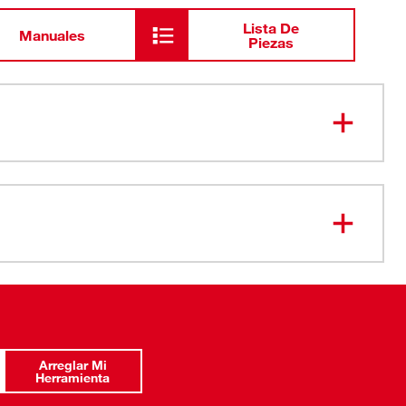
Lista De
Manuales
Piezas
os FOUR FLAT™ impiden que ruede
OUR FLAT™ listos para la llave
 están grabados para una mejor visibilidad
romado
ptimizada para impedir el redondeo
puntas
Arreglar Mi
 por vida
Herramienta