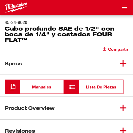
45-34-9020
Cubo profundo SAE de 1/2" con
boca de 1/4" y costados FOUR
FLAT™
Compartir
Specs
Cargando
Manuales
Lista De Piezas
Product Overview
Nuestro cubo de 6 puntas con costados FOUR FLAT™
fue diseñado desde cero para ser parte de la familia más
Revisiones