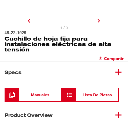
1 / 0
48-22-1929
Cuchillo de hoja fija para
instalaciones eléctricas de alta
tensión
Compartir
Specs
Cargando
Manuales
Lista De Piezas
Product Overview