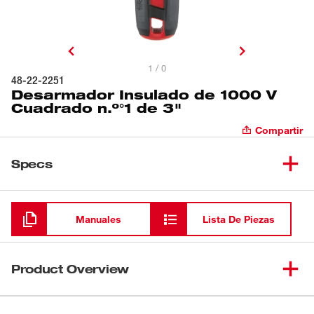
1 / 0
48-22-2251
Desarmador Insulado de 1000 V
Cuadrado n.º°1 de 3"
Compartir
Specs
Cargando
Manuales
Lista De Piezas
Product Overview
Los destornilladores insulados 1000V de Milwaukee® son