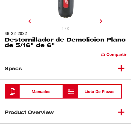
1 / 0
48-22-2022
Destornillador de Demolicion Plano
de 5/16" de 6"
Compartir
Specs
Cargando
Manuales
Lista De Piezas
Product Overview
Los destornilladores de demolición de Milwaukee® están