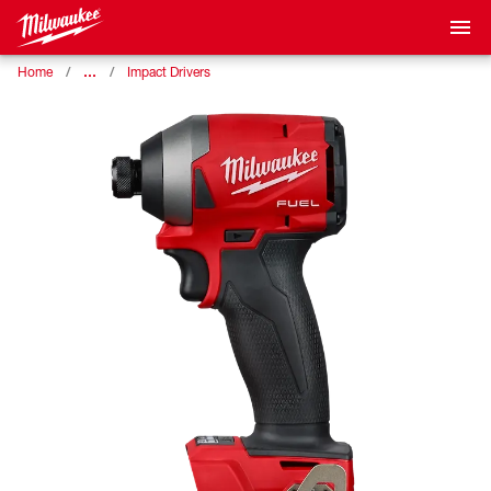
…
Home
Impact Drivers