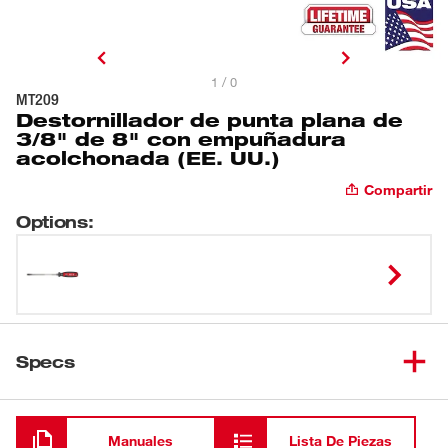
1 / 0
MT209
Destornillador de punta plana de
3/8" de 8" con empuñadura
acolchonada (EE. UU.)
Compartir
Options
:
Specs
Cargando
Manuales
Lista De Piezas